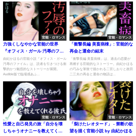
官能・ロマンス
官能・ロマンス
力強くしなやかな官能の世界
「衝撃長編 美畜病棟」: 官能的な
『オフィス・ガール 汚辱のファ
再会と運命の結末
イル』に没頭しよう
由紀かほるの官能小説『オフィス・ガール
「衝撃長編 美畜病棟」は、過去の恋愛が
汚辱のファイル』は、読者を引きつける衝
再燃する官能的なストーリー。由紀かほる
撃的かつ魅惑的なストーリーが展開。
の巧みな筆致で描かれる二宮しおりと政田
Audible版で臨場感あふ...
二三夫の再会と運命の物語は...
官能・ロマンス
官能・ロマンス
性愛と自己発見の旅「自分を壊
「裂けたレオタード」 - 禁断の欲
しちゃうオナニーを教えてくれ
望を描く官能小説 by 由紀かほる