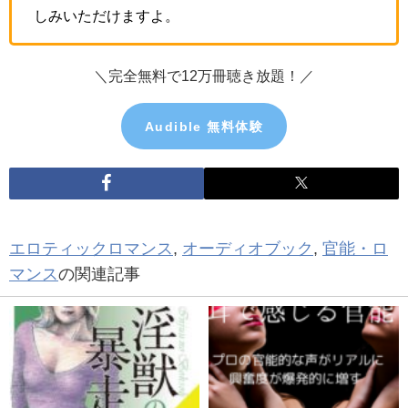
しみいただけますよ。
＼完全無料で12万冊聴き放題！／
Audible 無料体験
エロティックロマンス
,
オーディオブック
,
官能・ロ
マンス
の関連記事