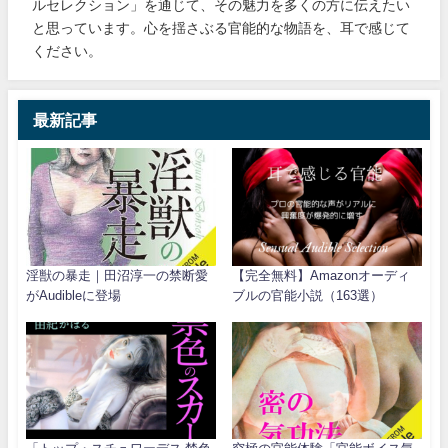
ルセレクション」を通じて、その魅力を多くの方に伝えたい
と思っています。心を揺さぶる官能的な物語を、耳で感じて
ください。
最新記事
淫獣の暴走｜田沼淳一の禁断愛
【完全無料】Amazonオーディ
がAudibleに登場
ブルの官能小説（163選）