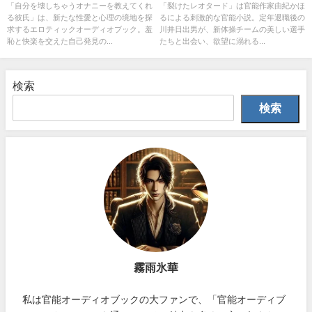
る彼氏」
「自分を壊しちゃうオナニーを教えてくれ
「裂けたレオタード」は官能作家由紀かほ
る彼氏」は、新たな性愛と心理の境地を探
るによる刺激的な官能小説。定年退職後の
求するエロティックオーディオブック。羞
川井日出男が、新体操チームの美しい選手
恥と快楽を交えた自己発見の...
たちと出会い、欲望に溺れる...
検索
検索
霧雨氷華
私は官能オーディオブックの大ファンで、「官能オーディブ