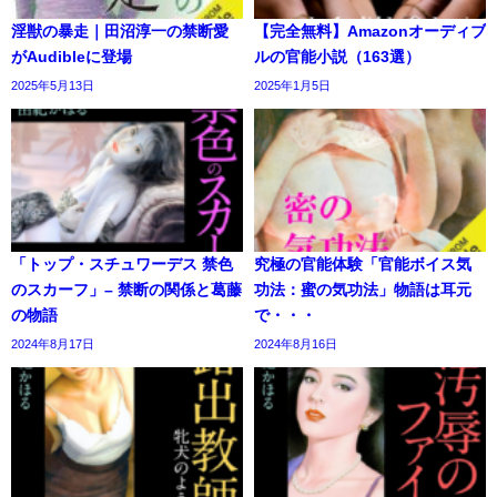
淫獣の暴走｜田沼淳一の禁断愛
【完全無料】Amazonオーディブ
がAudibleに登場
ルの官能小説（163選）
2025年5月13日
2025年1月5日
「トップ・スチュワーデス 禁色
究極の官能体験「官能ボイス気
のスカーフ」– 禁断の関係と葛藤
功法：蜜の気功法」物語は耳元
の物語
で・・・
2024年8月17日
2024年8月16日