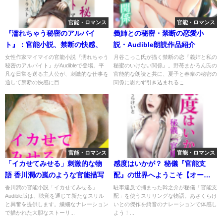
官能・ロマンス
官能・ロマンス
『濡れちゃう秘密のアルバイ
義姉との秘密・禁断の恋愛小
ト』：官能小説、禁断の快感、
説・Audible朗読作品紹介
女性作家マイマイの官能小説『濡れちゃう
月谷こっこ氏が描く禁断の恋『義姉と私の
秘密のアルバイト』がAudibleで登場。平
秘蜜のいけない関係』。野苺まかろん氏の
凡な日常を送る主人公が、刺激的な仕事を
官能的な朗読と共に、夏子と春奈の秘密の
通して禁断の快感に目...
関係に思わず引き込まれるこ...
官能・ロマンス
官能・ロマンス
「イカせてみせる」刺激的な物
感度はいかが？ 秘儀『官能支
語 香川潤の嵐のような官能描写
配』の世界へようこそ【オーデ
ィオブックの魅力】
香川潤の官能小説「イカせてみせる」
駐車違反で捕まった幹之介が秘儀「官能支
Audible版は、聴覚を通じて新たなスリル
配」を使うスリリングな物語。あさくらけ
と興奮を提供します。繊細なナレーション
いとの傑作を綺音のナレーションで体感し
で描かれた大胆なストーリ...
よう！...