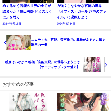
めくるめく官能の世界の全てが
力強くしなやかな官能の世界
詰まった『露出教師 牝犬のよう
『オフィス・ガール 汚辱のファ
に』を聴く
イル』に没頭しよう
2024年8月15日
2024年8月14日
エロティカ、官能、音声作品に興味がある方に捧ぐ
珠玉の一冊
感度はいかが？ 秘儀『官能支配』の世界へようこそ
【オーディオブックの魅力】
おすすめの記事