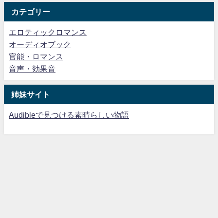
カテゴリー
エロティックロマンス
オーディオブック
官能・ロマンス
音声・効果音
姉妹サイト
Audibleで見つける素晴らしい物語
【18禁】厳選！オーディブル All Rights Reserved.