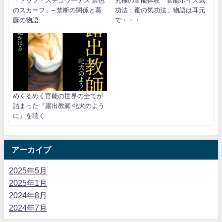
「トップ・スチュワーデス 禁色
究極の官能体験「官能ボイス気
のスカーフ」– 禁断の関係と葛
功法：蜜の気功法」物語は耳元
藤の物語
で・・・
めくるめく官能の世界の全てが
詰まった『露出教師 牝犬のよう
に』を聴く
アーカイブ
2025年5月
2025年1月
2024年8月
2024年7月