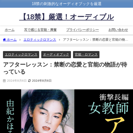
18禁の刺激的なオーディオブックを厳選
【18禁】厳選！オーディブル
ホーム
耳で感じる官能・興奮
プライバシーポリシー
お問い合わせ
ホーム
エロティックロマンス
アフターレッスン：禁断の恋愛と官能の物語
が待っている
エロティックロマンス
オーディオブック
官能・ロマンス
アフターレッスン：禁断の恋愛と官能の物語が待
っている
2024年8月6日
2024年8月6日