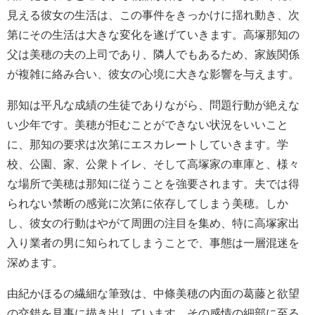
見える彼女の生活は、この事件をきっかけに揺れ動き、次
第にその生活は大きな変化を遂げていきます。高塚那知の
父は美穂の夫の上司であり、隣人でもあるため、家族関係
が複雑に絡み合い、彼女の心境に大きな影響を与えます。
那知は平凡な成績の生徒でありながら、問題行動が絶えな
い少年です。美穂が拒むことができない状況をいいこと
に、那知の要求は次第にエスカレートしていきます。学
校、公園、家、公衆トイレ、そして高塚家の車庫と、様々
な場所で美穂は那知に従うことを強要されます。夫では得
られない禁断の感覚に次第に依存してしまう美穂。しか
し、彼女の行動はやがて周囲の注目を集め、特に高塚家出
入り業者の男に知られてしまうことで、事態は一層混迷を
深めます。
由紀かほるの繊細な筆致は、中條美穂の内面の葛藤と欲望
の交錯を見事に描き出しています。その感情の細部に至る