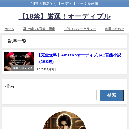
18禁の刺激的なオーディオブックを厳選
【18禁】厳選！オーディブル
ホーム
耳で感じる官能・興奮
プライバシーポリシー
お問い合わせ
記事一覧
【完全無料】Amazonオーディブルの官能小説
（163選）
官能・ロマンス
2025年1月5日
検索
検索