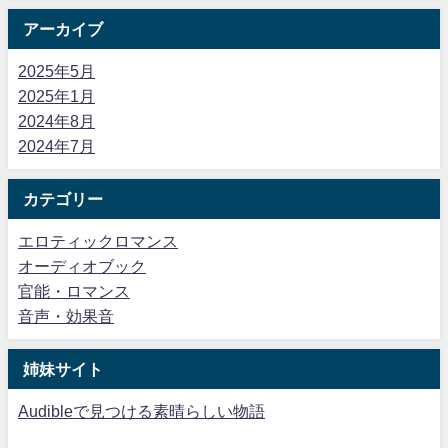
アーカイブ
2025年5月
2025年1月
2024年8月
2024年7月
カテゴリー
エロティックロマンス
オーディオブック
官能・ロマンス
音声・効果音
姉妹サイト
Audibleで見つける素晴らしい物語